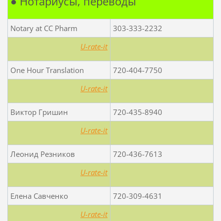
● Нотариусы, переводы
Notary at CC Pharm
303-333-2232
U-rate-it
One Hour Translation
720-404-7750
U-rate-it
Виктор Гришин
720-435-8940
U-rate-it
Леонид Резников
720-436-7613
U-rate-it
Елена Савченко
720-309-4631
U-rate-it