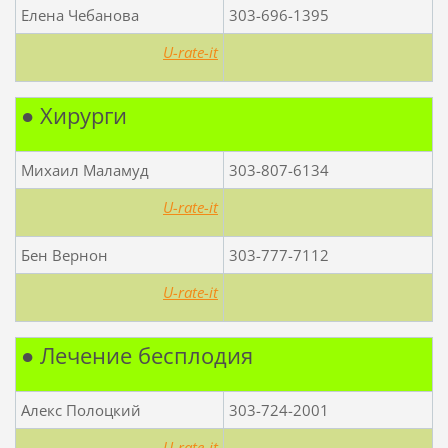
Елена Чебанова
303-696-1395
U-rate-it
● Хирурги
Михаил Маламуд
303-807-6134
U-rate-it
Бен Вернон
303-777-7112
U-rate-it
● Лечение бесплодия
Алекс Полоцкий
303-724-2001
U-rate-it