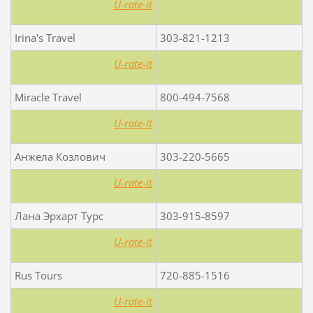
U-rate-it
Irina's Travel
303-821-1213
U-rate-it
Miracle Travel
800-494-7568
U-rate-it
Анжела Козлович
303-220-5665
U-rate-it
Лана Эрxарт Турс
303-915-8597
U-rate-it
Rus Tours
720-885-1516
U-rate-it