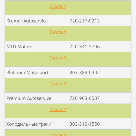
U-rate-it
Krumer Autoservice
720-217-9213
U-rate-it
MTD Motors
720-341-5706
U-rate-it
Platinum Motosport
303-388-0402
U-rate-it
Premium Autoservice
720-903-6537
U-rate-it
Холодильные траки
303-319-1550
U-rate-it