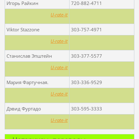
Игорь Райкин
720-882-4711
U-rate-it
Viktor Stazzone
303-757-4971
U-rate-it
Станислав Эпштейн
303-377-5577
U-rate-it
Мария Фартучная.
303-336-9529
U-rate-it
Дэвид Фуртадо
303-595-3333
U-rate-it