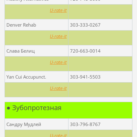
U-rate-it
Denver Rehab
303-333-0267
U-rate-it
Слава Белиц
720-663-0014
U-rate-it
Yan Cui Accupunct.
303-941-5503
U-rate-it
● Зубопротезная
Сандру Мудлей
303-796-8767
U-rate-it