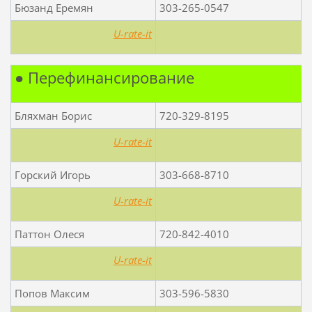
Бюзанд Еремян
303-265-0547
U-rate-it
● Перефинансирование
Бляхман Борис
720-329-8195
U-rate-it
Горский Игорь
303-668-8710
U-rate-it
Паттон Олеся
720-842-4010
U-rate-it
Попов Максим
303-596-5830