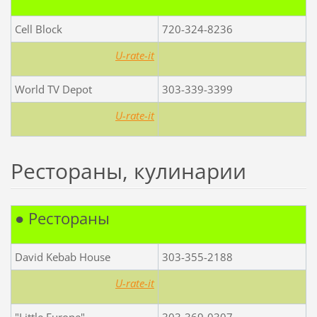
Cell Block
720-324-8236
U-rate-it
World TV Depot
303-339-3399
U-rate-it
Рестораны, кулинарии
● Рестораны
David Kebab House
303-355-2188
U-rate-it
"Little Europe"
303-369-0307