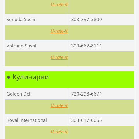
U-rate-it
Sonoda Sushi
303-337-3800
U-rate-it
Volcano Sushi
303-662-8111
U-rate-it
● Кулинарии
Golden Deli
720-298-6671
U-rate-it
Royal International
303-617-6055
U-rate-it